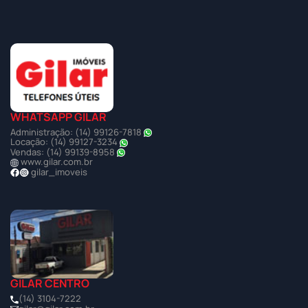
WHATSAPP GILAR
Administração: (14) 99126-7818
Locação: (14) 99127-3234
Vendas: (14) 99139-8958
www.gilar.com.br
gilar_imoveis
GILAR CENTRO
(14) 3104-7222