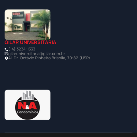
GILAR UNIVERSITÁRIA
(14) 3234-1333
gilaruniversitaria@gilar.com.br
Al. Dr. Octávio Pinheiro Brisolla, 70-82 (USP)