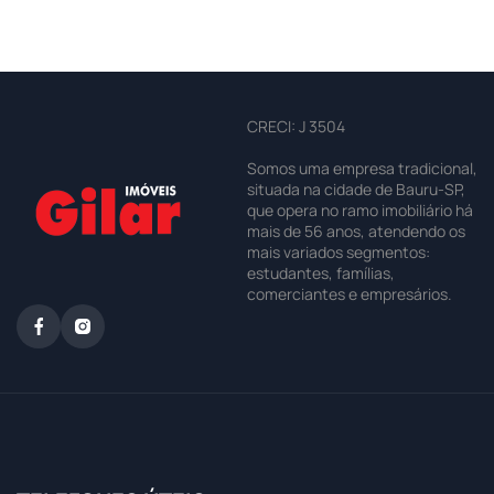
CRECI: J 3504
Somos uma empresa tradicional,
situada na cidade de Bauru-SP,
que opera no ramo imobiliário há
mais de 56 anos, atendendo os
mais variados segmentos:
estudantes, famílias,
comerciantes e empresários.