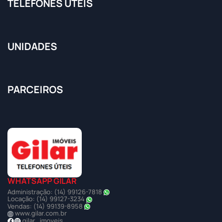
TELEFONES ÚTEIS
UNIDADES
PARCEIROS
WHATSAPP GILAR
Administração: (14) 99126-7818
Locação: (14) 99127-3234
Vendas: (14) 99139-8958
www.gilar.com.br
gilar_imoveis