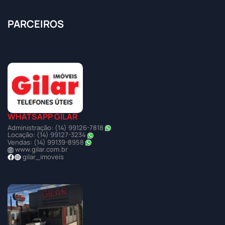
PARCEIROS
WHATSAPP GILAR
Administração: (14) 99126-7818
Locação: (14) 99127-3234
Vendas: (14) 99139-8958
www.gilar.com.br
gilar_imoveis