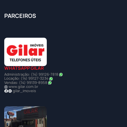
PARCEIROS
WHATSAPP GILAR
Administração: (14) 99126-7818
Locação: (14) 99127-3234
Vendas: (14) 99139-8958
www.gilar.com.br
gilar_imoveis