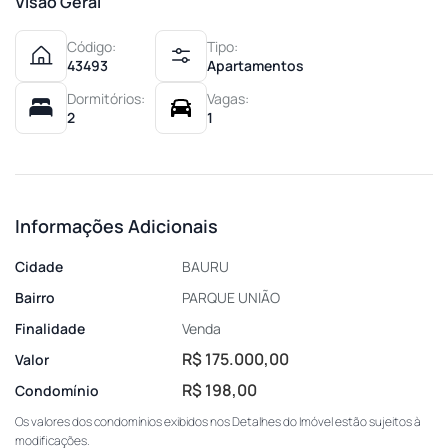
Visão Geral
Código:
Tipo:
43493
Apartamentos
Dormitórios:
Vagas:
2
1
Informações Adicionais
Cidade
BAURU
Bairro
PARQUE UNIÃO
Finalidade
Venda
R$ 175.000,00
Valor
R$ 198,00
Condomínio
Os valores dos condomínios exibidos nos Detalhes do Imóvel estão sujeitos à
modificações.