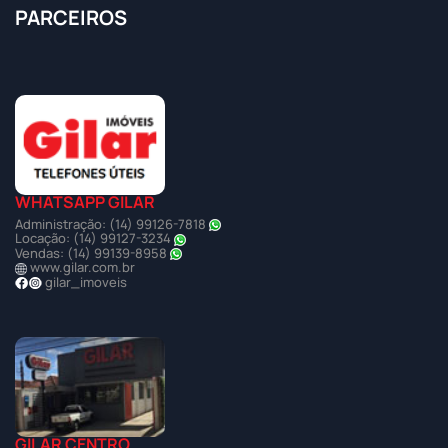
PARCEIROS
WHATSAPP GILAR
Administração: (14) 99126-7818
Locação: (14) 99127-3234
Vendas: (14) 99139-8958
www.gilar.com.br
gilar_imoveis
GILAR CENTRO