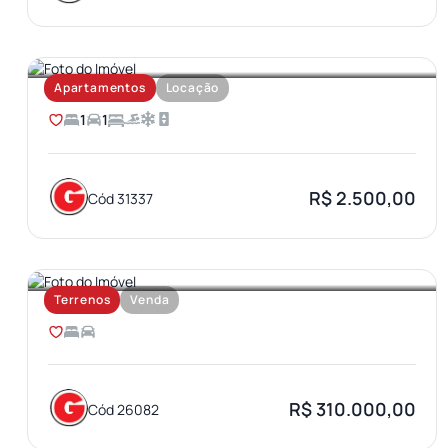
VILA AVIAÇAO
Apartamentos
Locação
1
1
R$ 2.500,00
Cód 31337
JARDIM OLIMPICO
Terrenos
Venda
R$ 310.000,00
Cód 26082