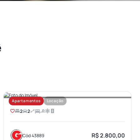
ê
AEROPORTO
Apartamentos
Locação
2
2
R$ 2.800,00
Cód 43889