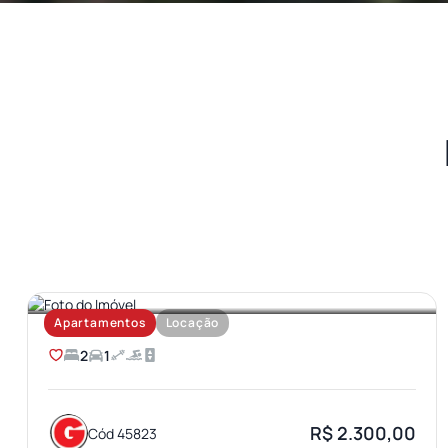
AEROPORTO
Apartamentos
Locação
2
1
R$ 2.300,00
Cód 45823