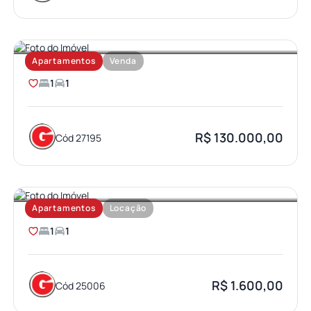
JARDIM BRASIL
Apartamentos
Venda
1
1
R$ 130.000,00
Cód 27195
VILA UNIVERSITARIA
Apartamentos
Locação
1
1
R$ 1.600,00
Cód 25006