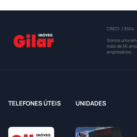
CRECI: J 3504
Somos uma empre
mais de 56 ano
empresários.
TELEFONES ÚTEIS
UNIDADES