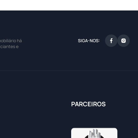
SIGA-NOS:
biliário há
ciantes e
PARCEIROS