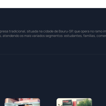
sa tradicional, situada na cidade de Bauru-SP, que opera no ramo imo
s, atendendo os mais variados segmentos: estudantes, famílias, comer