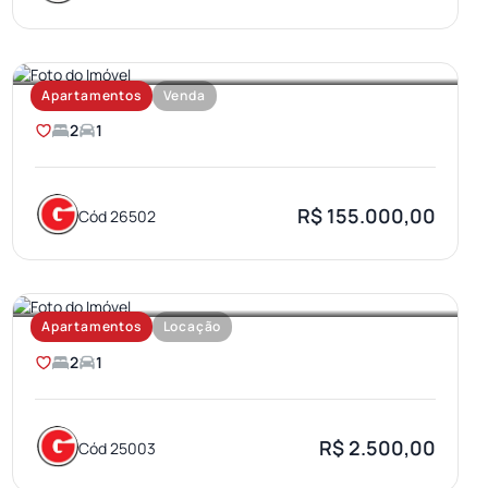
PARQUE BAURU
Apartamentos
Venda
2
1
R$ 155.000,00
Cód 26502
SANTA TEREZA
Apartamentos
Locação
2
1
R$ 2.500,00
Cód 25003