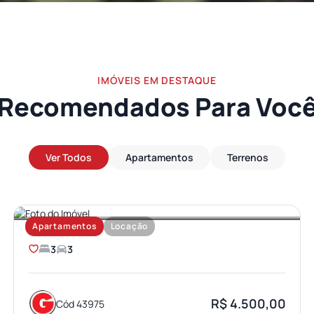
IMÓVEIS EM DESTAQUE
Recomendados Para Voc
Ver Todos
Apartamentos
Terrenos
JARDIM AMERICA
Apartamentos
Locação
3
3
R$ 4.500,00
Cód 43975