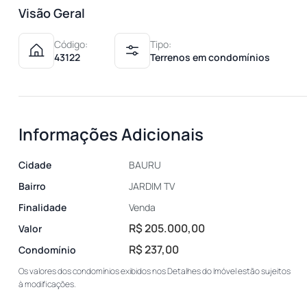
Visão Geral
Código:
Tipo:
43122
Terrenos em condomínios
Informações Adicionais
Cidade
BAURU
Bairro
JARDIM TV
Finalidade
Venda
R$ 205.000,00
Valor
R$ 237,00
Condomínio
Os valores dos condomínios exibidos nos Detalhes do Imóvel estão sujeitos
à modificações.