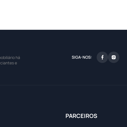
SIGA-NOS:
biliário há
ciantes e
PARCEIROS