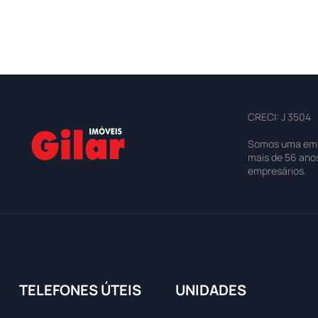
CRECI: J 3504
Somos uma empre
mais de 56 ano
empresários.
TELEFONES ÚTEIS
UNIDADES