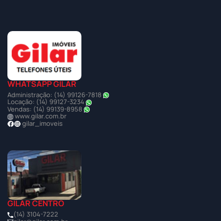
WHATSAPP GILAR
Administração: (14) 99126-7818
Locação: (14) 99127-3234
Vendas: (14) 99139-8958
www.gilar.com.br
gilar_imoveis
GILAR CENTRO
(14) 3104-7222