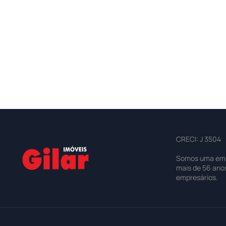
CRECI: J 3504
Somos uma empre
mais de 56 ano
empresários.