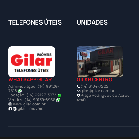
TELEFONES ÚTEIS
UNIDADES
WHATSAPP GILAR
GILAR CENTRO
Administração: (14) 99126-
(14) 3104-7222
7818
gilar@gilar.com.br
Locação: (14) 99127-3234
Praça Rodrigues de Abreu,
Vendas: (14) 99139-8958
4-40
www.gilar.com.br
gilar_imoveis