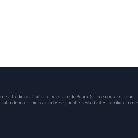
sa tradicional, situada na cidade de Bauru-SP, que opera no ramo imo
s, atendendo os mais variados segmentos: estudantes, famílias, comer