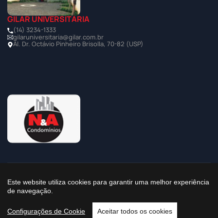
GILAR UNIVERSITÁRIA
(14) 3234-1333
gilaruniversitaria@gilar.com.br
Al. Dr. Octávio Pinheiro Brisolla, 70-82 (USP)
©2025 Todos os Direitos Reservados à Imobiliária Gilar
Este website utiliza cookies para garantir uma melhor experiência
de navegação.
Política de Privacidade
Configurações de Cookie
Aceitar todos os cookies