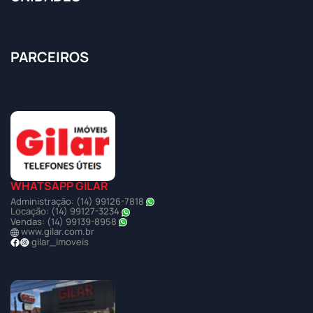
PARCEIROS
WHATSAPP GILAR
Administração: (14) 99126-7818
Locação: (14) 99127-3234
Vendas: (14) 99139-8958
www.gilar.com.br
gilar_imoveis