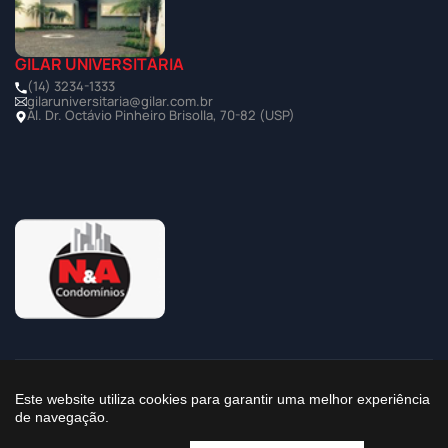
GILAR UNIVERSITÁRIA
(14) 3234-1333
gilaruniversitaria@gilar.com.br
Al. Dr. Octávio Pinheiro Brisolla, 70-82 (USP)
©2025 Todos os Direitos Reservados à Imobiliária Gilar
Este website utiliza cookies para garantir uma melhor experiência
de navegação.
Política de Privacidade