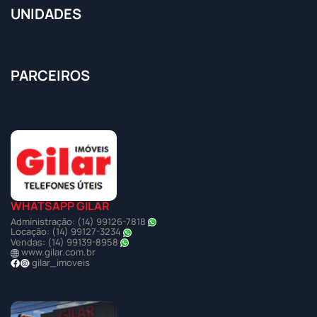
UNIDADES
PARCEIROS
WHATSAPP GILAR
Administração: (14) 99126-7818
Locação: (14) 99127-3234
Vendas: (14) 99139-8958
www.gilar.com.br
gilar_imoveis