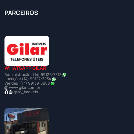
PARCEIROS
WHATSAPP GILAR
Administração: (14) 99126-7818
Locação: (14) 99127-3234
Vendas: (14) 99139-8958
www.gilar.com.br
gilar_imoveis