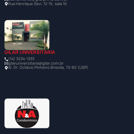
Rua Henrique Savi, 12-15, sala 10
GILAR UNIVERSITÁRIA
(14) 3234-1333
gilaruniversitaria@gilar.com.br
Al. Dr. Octávio Pinheiro Brisolla, 70-82 (USP)