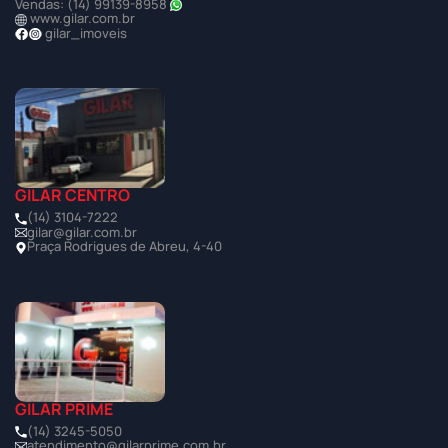
Vendas: (14) 99139-8958
www.gilar.com.br
gilar_imoveis
GILAR CENTRO
(14) 3104-7222
gilar@gilar.com.br
Praça Rodrigues de Abreu, 4-40
GILAR PRIME
(14) 3245-5050
atendimento@gilarprime.com.br