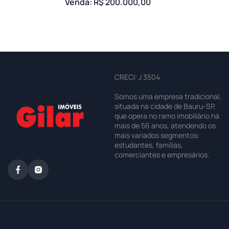
Venda: R$ 200.000,00
CRECI: J 3504
Somos uma empresa tradicional,
situada na cidade de Bauru-SP,
que opera no ramo imobiliário há
mais de 56 anos, atendendo os
mais variados segmentos:
estudantes, famílias,
comerciantes e empresários.