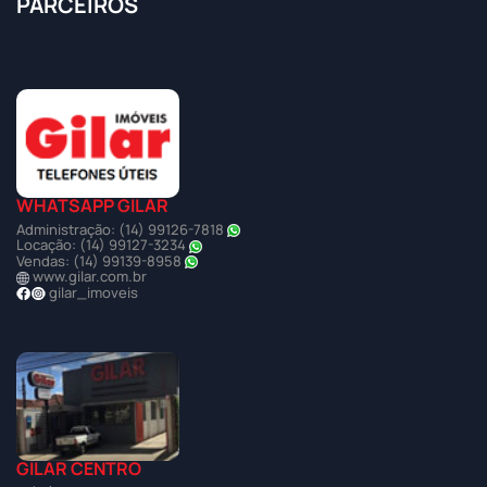
PARCEIROS
WHATSAPP GILAR
Administração: (14) 99126-7818
Locação: (14) 99127-3234
Vendas: (14) 99139-8958
www.gilar.com.br
gilar_imoveis
GILAR CENTRO