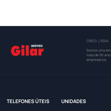
CRECI: J 3504
Somos uma empre
mais de 56 ano
empresários.
TELEFONES ÚTEIS
UNIDADES