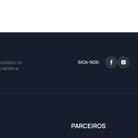
SIGA-NOS:
biliário há
ciantes e
PARCEIROS