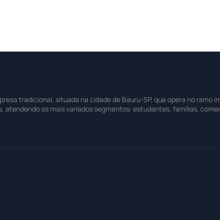
sa tradicional, situada na cidade de Bauru-SP, que opera no ramo imo
s, atendendo os mais variados segmentos: estudantes, famílias, comer