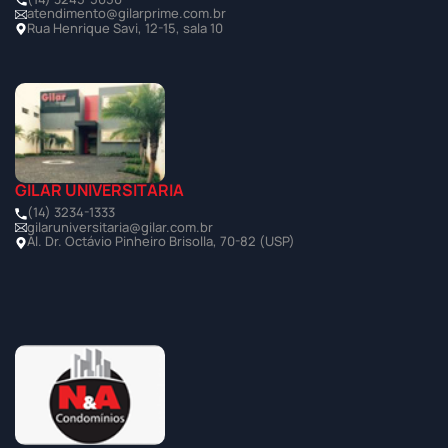
atendimento@gilarprime.com.br
Rua Henrique Savi, 12-15, sala 10
GILAR UNIVERSITÁRIA
(14) 3234-1333
gilaruniversitaria@gilar.com.br
Al. Dr. Octávio Pinheiro Brisolla, 70-82 (USP)