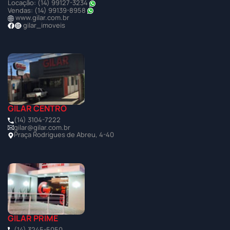
Locação: (14) 99127-3234
Vendas: (14) 99139-8958
www.gilar.com.br
gilar_imoveis
GILAR CENTRO
(14) 3104-7222
gilar@gilar.com.br
Praça Rodrigues de Abreu, 4-40
GILAR PRIME
(14) 3245-5050