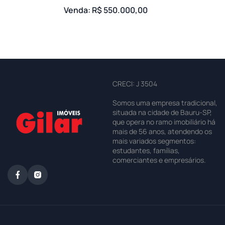
Venda: R$ 550.000,00
CRECI: J 3504
Somos uma empresa tradicional,
situada na cidade de Bauru-SP,
que opera no ramo imobiliário há
mais de 56 anos, atendendo os
mais variados segmentos:
estudantes, famílias,
comerciantes e empresários.