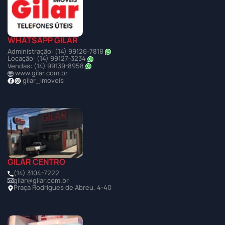
WHATSAPP GILAR
Administração: (14) 99126-7818
Locação: (14) 99127-3234
Vendas: (14) 99139-8958
www.gilar.com.br
gilar_imoveis
GILAR CENTRO
(14) 3104-7222
gilar@gilar.com.br
Praça Rodrigues de Abreu, 4-40