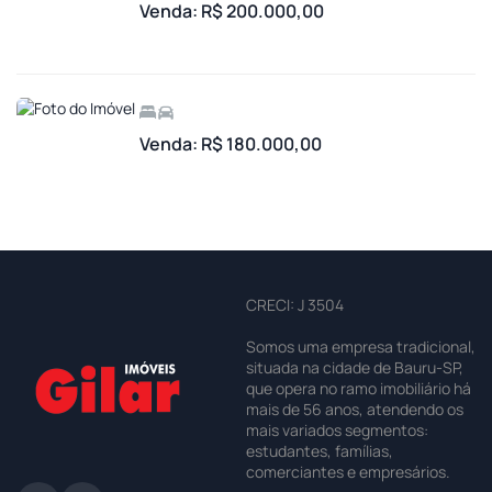
Venda: R$ 200.000,00
Venda: R$ 180.000,00
CRECI: J 3504
Somos uma empresa tradicional,
situada na cidade de Bauru-SP,
que opera no ramo imobiliário há
mais de 56 anos, atendendo os
mais variados segmentos:
estudantes, famílias,
comerciantes e empresários.