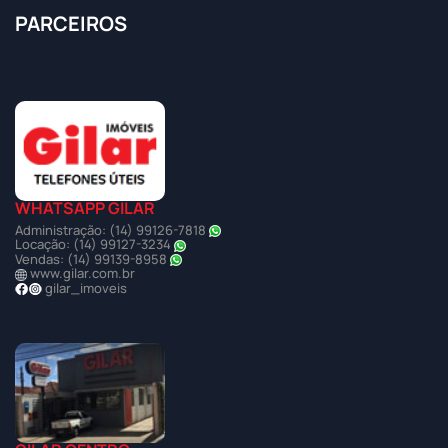
PARCEIROS
WHATSAPP GILAR
Administração: (14) 99126-7818
Locação: (14) 99127-3234
Vendas: (14) 99139-8958
www.gilar.com.br
gilar_imoveis