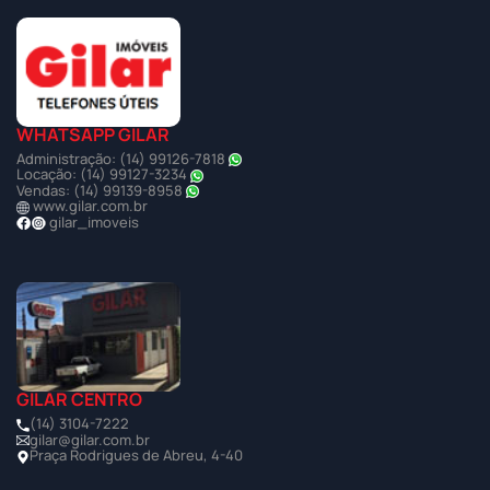
WHATSAPP GILAR
Administração: (14) 99126-7818
Locação: (14) 99127-3234
Vendas: (14) 99139-8958
www.gilar.com.br
gilar_imoveis
GILAR CENTRO
(14) 3104-7222
gilar@gilar.com.br
Praça Rodrigues de Abreu, 4-40