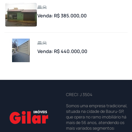
Venda: R$ 385.000,00
Venda: R$ 440.000,00
CRECI: J 3504
Somos uma empresa tradicional,
situada na cidade de Bauru-SP,
que opera no ramo imobiliário há
mais de 56 anos, atendendo os
mais variados segmentos: