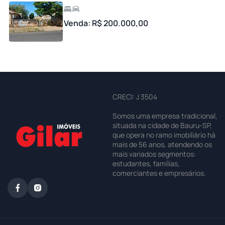
Venda: R$ 200.000,00
CRECI: J 3504
Somos uma empresa tradicional,
situada na cidade de Bauru-SP,
que opera no ramo imobiliário há
mais de 56 anos, atendendo os
mais variados segmentos:
estudantes, famílias,
comerciantes e empresários.