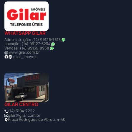
WHATSAPP GILAR
Administração: (14) 99126-7818
Locação: (14) 99127-3234
Vendas: (14) 99139-8958
www.gilar.com.br
gilar_imoveis
GILAR CENTRO
(14) 3104-7222
gilar@gilar.com.br
Praça Rodrigues de Abreu, 4-40