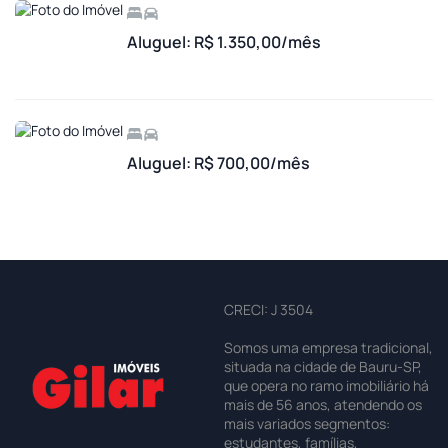
Aluguel: R$ 1.350,00/mês
Aluguel: R$ 700,00/mês
CRECI: J 3504
Somos uma empresa tradicional,
situada na cidade de Bauru-SP,
que opera no ramo imobiliário há
mais de 56 anos, atendendo os
mais variados segmentos:
estudantes, famílias,