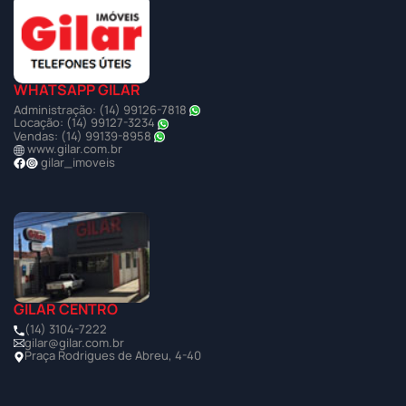
WHATSAPP GILAR
Administração: (14) 99126-7818
Locação: (14) 99127-3234
Vendas: (14) 99139-8958
www.gilar.com.br
gilar_imoveis
GILAR CENTRO
(14) 3104-7222
gilar@gilar.com.br
Praça Rodrigues de Abreu, 4-40