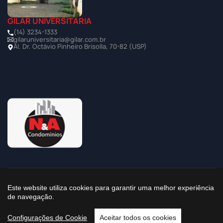
GILAR UNIVERSITÁRIA
(14) 3234-1333
gilaruniversitaria@gilar.com.br
Al. Dr. Octávio Pinheiro Brisolla, 70-82 (USP)
©2025 Todos os Direitos Reservados à Imobiliária Gilar
Este website utiliza cookies para garantir uma melhor experiência
de navegação.
Política de Privacidade
Configurações de Cookie
Aceitar todos os cookies