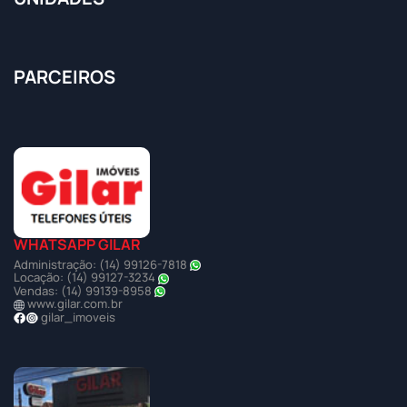
PARCEIROS
WHATSAPP GILAR
Administração: (14) 99126-7818
Locação: (14) 99127-3234
Vendas: (14) 99139-8958
www.gilar.com.br
gilar_imoveis