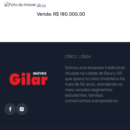
Venda: R$ 180.000,00
CRECI: J 3504
Somos uma empresa tradicional,
situada na cidade de Bauru-SP,
que opera no ramo imobiliário há
mais de 56 anos, atendendo os
mais variados segmentos:
estudantes, famílias,
comerciantes e empresários.