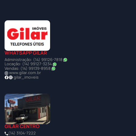
WHATSAPP GILAR
Administração: (14) 99126-7818
Locação: (14) 99127-3234
Vendas: (14) 99139-8958
www.gilar.com.br
gilar_imoveis
GILAR CENTRO
(14) 3104-7222