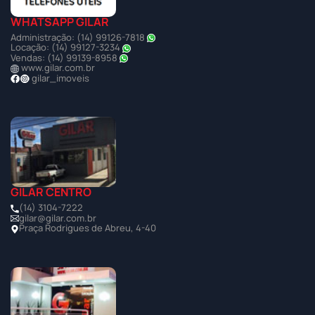
WHATSAPP GILAR
Administração: (14) 99126-7818
Locação: (14) 99127-3234
Vendas: (14) 99139-8958
www.gilar.com.br
gilar_imoveis
GILAR CENTRO
(14) 3104-7222
gilar@gilar.com.br
Praça Rodrigues de Abreu, 4-40