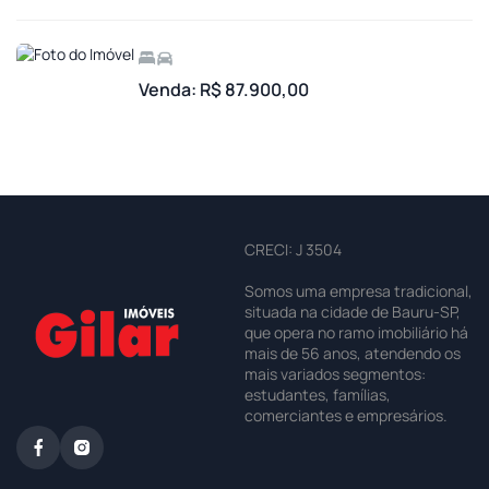
Venda: R$ 87.900,00
CRECI: J 3504
Somos uma empresa tradicional,
situada na cidade de Bauru-SP,
que opera no ramo imobiliário há
mais de 56 anos, atendendo os
mais variados segmentos:
estudantes, famílias,
comerciantes e empresários.