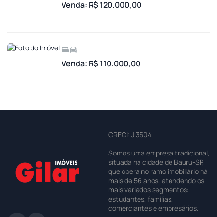
Venda: R$ 120.000,00
Venda: R$ 110.000,00
CRECI: J 3504
Somos uma empresa tradicional,
situada na cidade de Bauru-SP,
que opera no ramo imobiliário há
mais de 56 anos, atendendo os
mais variados segmentos:
estudantes, famílias,
comerciantes e empresários.