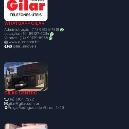
WHATSAPP GILAR
Administração: (14) 99126-7818
Locação: (14) 99127-3234
Vendas: (14) 99139-8958
www.gilar.com.br
gilar_imoveis
GILAR CENTRO
(14) 3104-7222
gilar@gilar.com.br
Praça Rodrigues de Abreu, 4-40