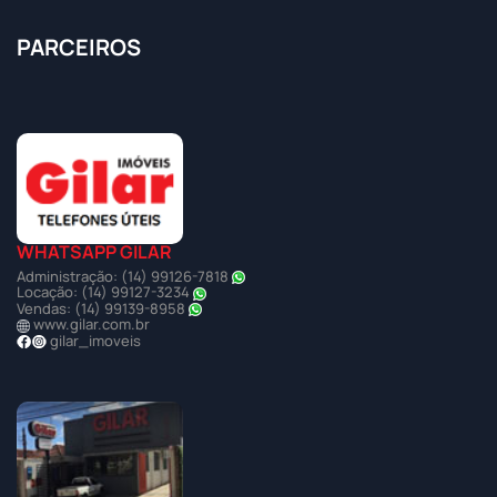
PARCEIROS
WHATSAPP GILAR
Administração: (14) 99126-7818
Locação: (14) 99127-3234
Vendas: (14) 99139-8958
www.gilar.com.br
gilar_imoveis