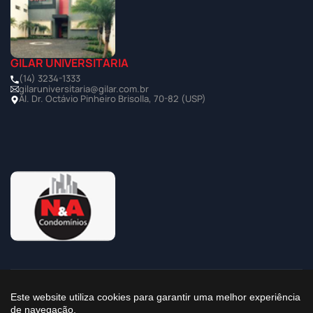
GILAR UNIVERSITÁRIA
(14) 3234-1333
gilaruniversitaria@gilar.com.br
Al. Dr. Octávio Pinheiro Brisolla, 70-82 (USP)
©2025 Todos os Direitos Reservados à Imobiliária Gilar
Este website utiliza cookies para garantir uma melhor experiência
de navegação.