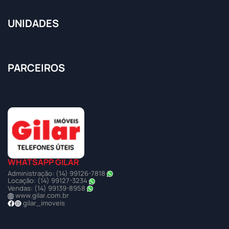
UNIDADES
PARCEIROS
WHATSAPP GILAR
Administração: (14) 99126-7818
Locação: (14) 99127-3234
Vendas: (14) 99139-8958
www.gilar.com.br
gilar_imoveis