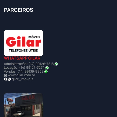
PARCEIROS
WHATSAPP GILAR
Administração: (14) 99126-7818
Locação: (14) 99127-3234
Vendas: (14) 99139-8958
www.gilar.com.br
gilar_imoveis