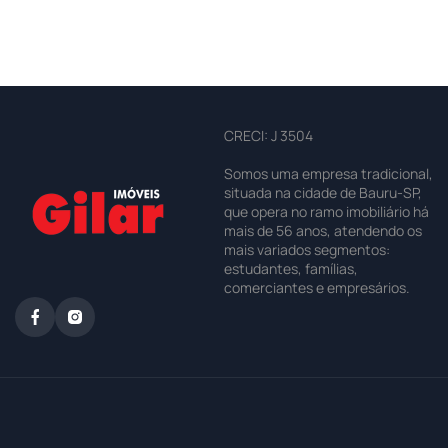
CRECI: J 3504
Somos uma empresa tradicional,
situada na cidade de Bauru-SP,
que opera no ramo imobiliário há
mais de 56 anos, atendendo os
mais variados segmentos:
estudantes, famílias,
comerciantes e empresários.