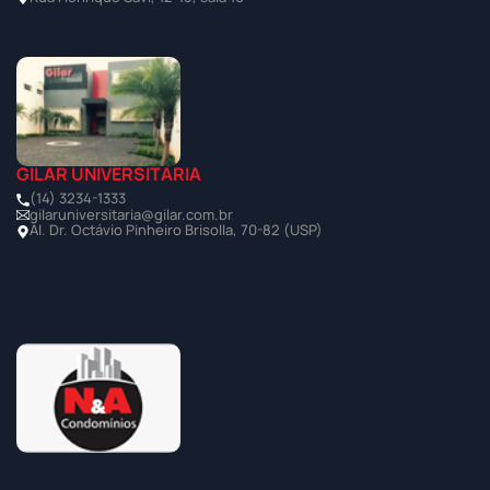
GILAR UNIVERSITÁRIA
(14) 3234-1333
gilaruniversitaria@gilar.com.br
Al. Dr. Octávio Pinheiro Brisolla, 70-82 (USP)