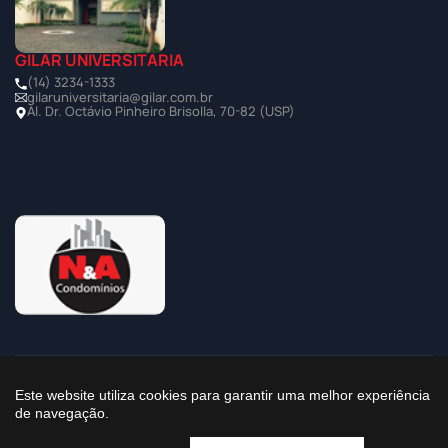
GILAR UNIVERSITÁRIA
(14) 3234-1333
gilaruniversitaria@gilar.com.br
Al. Dr. Octávio Pinheiro Brisolla, 70-82 (USP)
©2025 Todos os Direitos Reservados à Imobiliária Gilar
Este website utiliza cookies para garantir uma melhor experiência
de navegação.
Política de Privacidade