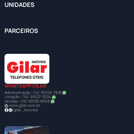
UNIDADES
PARCEIROS
WHATSAPP GILAR
Administração: (14) 99126-7818
Locação: (14) 99127-3234
Vendas: (14) 99139-8958
www.gilar.com.br
gilar_imoveis