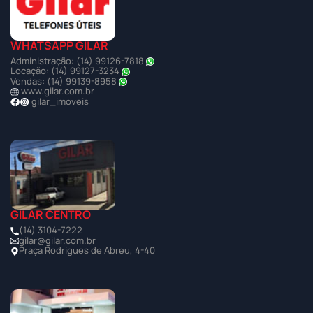
WHATSAPP GILAR
Administração: (14) 99126-7818
Locação: (14) 99127-3234
Vendas: (14) 99139-8958
www.gilar.com.br
gilar_imoveis
GILAR CENTRO
(14) 3104-7222
gilar@gilar.com.br
Praça Rodrigues de Abreu, 4-40