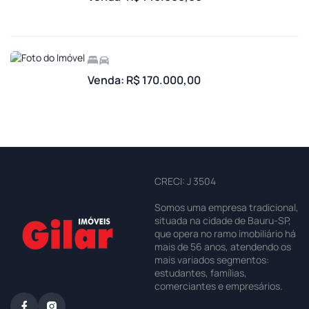
Venda: R$ 170.000,00
CRECI: J 3504
Somos uma empresa tradicional,
situada na cidade de Bauru-SP,
que opera no ramo imobiliário há
mais de 56 anos, atendendo os
mais variados segmentos:
estudantes, famílias,
comerciantes e empresários.