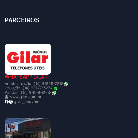
PARCEIROS
WHATSAPP GILAR
Administração: (14) 99126-7818
Locação: (14) 99127-3234
Vendas: (14) 99139-8958
www.gilar.com.br
gilar_imoveis