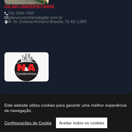
GILAR UNIVERSITÁRIA
(14) 3234-1333
gilaruniversitaria@gilar.com.br
Al. Dr. Octávio Pinheiro Brisolla, 70-82 (USP)
©2025 Todos os Direitos Reservados à Imobiliária Gilar
Este website utiliza cookies para garantir uma melhor experiência
de navegação.
Política de Privacidade
Configurações de Cookie
Aceitar todos os cookies