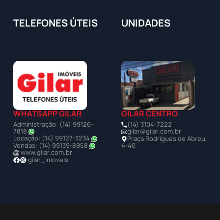
TELEFONES ÚTEIS
UNIDADES
WHATSAPP GILAR
GILAR CENTRO
Administração: (14) 99126-
(14) 3104-7222
7818
gilar@gilar.com.br
Locação: (14) 99127-3234
Praça Rodrigues de Abreu,
Vendas: (14) 99139-8958
4-40
www.gilar.com.br
gilar_imoveis
©2025 Todos os Direitos Reservados à Imobiliária Gilar