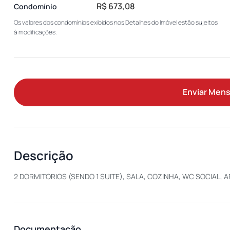
R$ 673,08
Condomínio
Os valores dos condomínios exibidos nos Detalhes do Imóvel estão sujeitos
à modificações.
Enviar Men
Descrição
2 DORMITORIOS (SENDO 1 SUITE), SALA, COZINHA, WC SOCIAL, A
Documentação