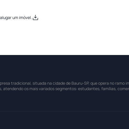
alugar um imóvel.
sa tradicional, situada na cidade de Bauru-SP, que opera no ramo imo
s, atendendo os mais variados segmentos: estudantes, famílias, comer