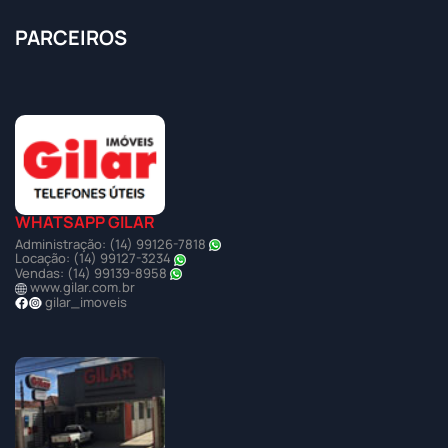
PARCEIROS
WHATSAPP GILAR
Administração: (14) 99126-7818
Locação: (14) 99127-3234
Vendas: (14) 99139-8958
www.gilar.com.br
gilar_imoveis