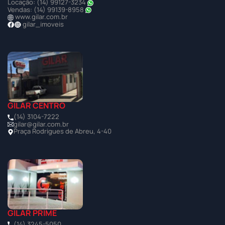
Locação: (14) 99127-3234
Vendas: (14) 99139-8958
www.gilar.com.br
gilar_imoveis
GILAR CENTRO
(14) 3104-7222
gilar@gilar.com.br
Praça Rodrigues de Abreu, 4-40
GILAR PRIME
(14) 3245-5050