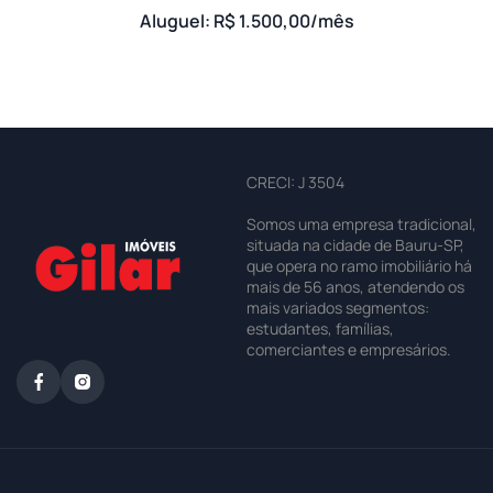
Aluguel: R$ 1.500,00/mês
CRECI: J 3504
Somos uma empresa tradicional,
situada na cidade de Bauru-SP,
que opera no ramo imobiliário há
mais de 56 anos, atendendo os
mais variados segmentos:
estudantes, famílias,
comerciantes e empresários.