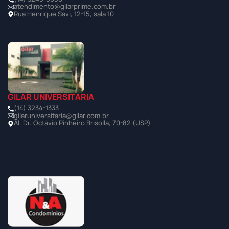
atendimento@gilarprime.com.br
Rua Henrique Savi, 12-15, sala 10
GILAR UNIVERSITÁRIA
(14) 3234-1333
gilaruniversitaria@gilar.com.br
Al. Dr. Octávio Pinheiro Brisolla, 70-82 (USP)