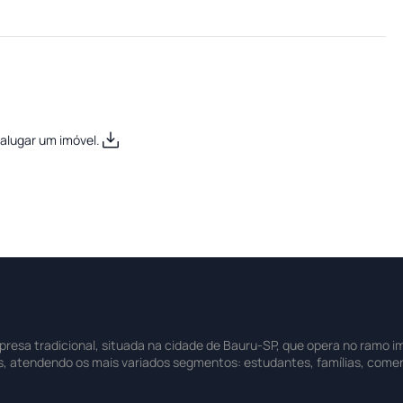
alugar um imóvel.
sa tradicional, situada na cidade de Bauru-SP, que opera no ramo imo
s, atendendo os mais variados segmentos: estudantes, famílias, comer