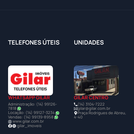
TELEFONES ÚTEIS
UNIDADES
WHATSAPP GILAR
GILAR CENTRO
Administração: (14) 99126-
(14) 3104-7222
7818
gilar@gilar.com.br
Locação: (14) 99127-3234
Praça Rodrigues de Abreu,
Vendas: (14) 99139-8958
4-40
www.gilar.com.br
gilar_imoveis