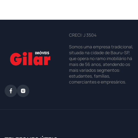
CRECI: J 3504
Somos uma empresa tradicional,
situada na cidade de Bauru-SP,
que opera no ramo imobiliário há
mais de 56 anos, atendendo os
mais variados segmentos:
estudantes, famílias,
comerciantes e empresários.