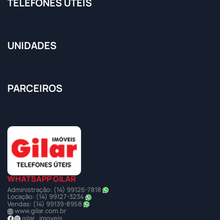
TELEFONES ÚTEIS
UNIDADES
PARCEIROS
WHATSAPP GILAR
Administração: (14) 99126-7818
Locação: (14) 99127-3234
Vendas: (14) 99139-8958
www.gilar.com.br
gilar_imoveis