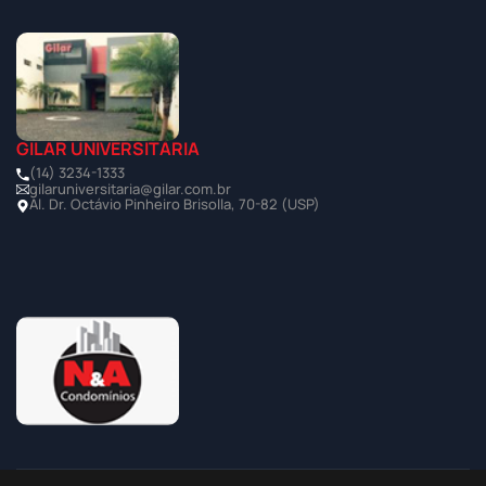
GILAR UNIVERSITÁRIA
(14) 3234-1333
gilaruniversitaria@gilar.com.br
Al. Dr. Octávio Pinheiro Brisolla, 70-82 (USP)