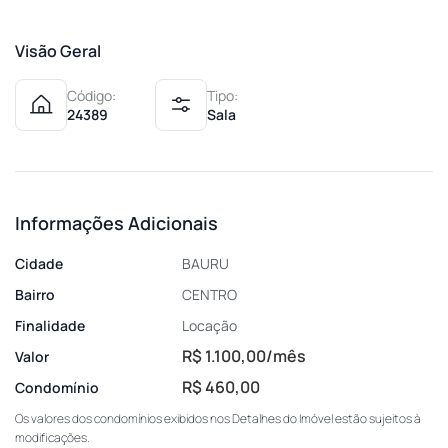
Visão Geral
Código:
Tipo:
24389
Sala
Informações Adicionais
Cidade
BAURU
Bairro
CENTRO
Finalidade
Locação
R$ 1.100,00/mês
Valor
R$ 460,00
Condomínio
Os valores dos condomínios exibidos nos Detalhes do Imóvel estão sujeitos à
modificações.