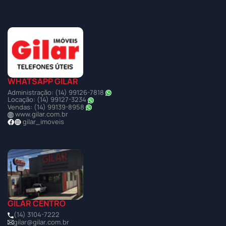
WHATSAPP GILAR
Administração: (14) 99126-7818
Locação: (14) 99127-3234
Vendas: (14) 99139-8958
www.gilar.com.br
gilar_imoveis
GILAR CENTRO
(14) 3104-7222
gilar@gilar.com.br