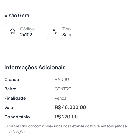
Visão Geral
Código:
Tipo:
24102
Sala
Informações Adicionais
Cidade
BAURU
Bairro
CENTRO
Finalidade
Venda
R$ 40.000,00
Valor
R$ 220,00
Condomínio
Os valores dos condomínios exibidos nos Detalhes do Imóvel estão sujeitos à
modificações.