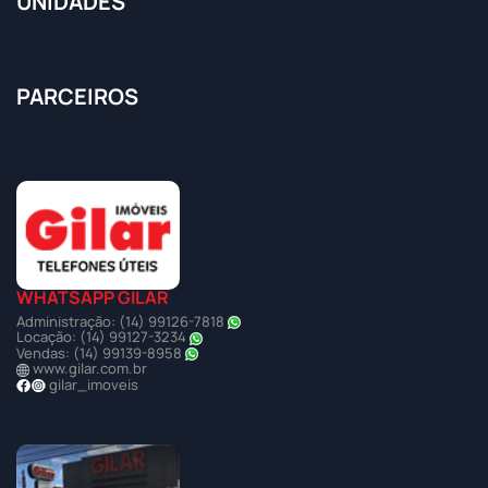
UNIDADES
PARCEIROS
WHATSAPP GILAR
Administração: (14) 99126-7818
Locação: (14) 99127-3234
Vendas: (14) 99139-8958
www.gilar.com.br
gilar_imoveis