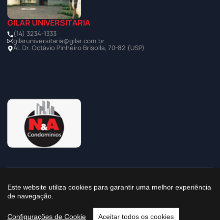
GILAR UNIVERSITÁRIA
(14) 3234-1333
gilaruniversitaria@gilar.com.br
Al. Dr. Octávio Pinheiro Brisolla, 70-82 (USP)
©2025 Todos os Direitos Reservados à Imobiliária Gilar
Este website utiliza cookies para garantir uma melhor experiência
de navegação.
Política de Privacidade
Configurações de Cookie
Aceitar todos os cookies