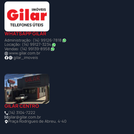
WHATSAPP GILAR
Administração: (14) 99126-7818
Locação: (14) 99127-3234
Vendas: (14) 99139-8958
www.gilar.com.br
gilar_imoveis
GILAR CENTRO
(14) 3104-7222
gilar@gilar.com.br
Praça Rodrigues de Abreu, 4-40