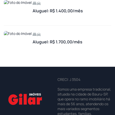
Aluguel: R$ 1.400,00/mês
Aluguel: R$ 1.700,00/mês
CRECI: J 3504
Somos uma empresa tradicional,
situada na cidade de Bauru-SP,
que opera no ramo imobiliário há
mais de 56 anos, atendendo os
mais variados segmentos:
estudantes, famílias,