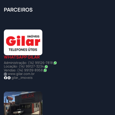
PARCEIROS
WHATSAPP GILAR
Administração: (14) 99126-7818
Locação: (14) 99127-3234
Vendas: (14) 99139-8958
www.gilar.com.br
gilar_imoveis