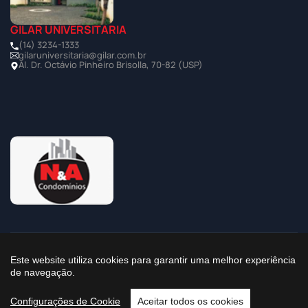
GILAR UNIVERSITÁRIA
(14) 3234-1333
gilaruniversitaria@gilar.com.br
Al. Dr. Octávio Pinheiro Brisolla, 70-82 (USP)
©2025 Todos os Direitos Reservados à Imobiliária Gilar
Este website utiliza cookies para garantir uma melhor experiência
de navegação.
Política de Privacidade
Configurações de Cookie
Aceitar todos os cookies