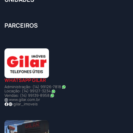
PARCEIROS
WHATSAPP GILAR
Administração: (14) 99126-7818
Locação: (14) 99127-3234
Vendas: (14) 99139-8958
www.gilar.com.br
gilar_imoveis