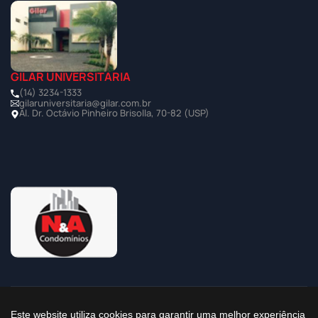
GILAR UNIVERSITÁRIA
(14) 3234-1333
gilaruniversitaria@gilar.com.br
Al. Dr. Octávio Pinheiro Brisolla, 70-82 (USP)
©2025 Todos os Direitos Reservados à Imobiliária Gilar
Este website utiliza cookies para garantir uma melhor experiência