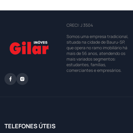
CRECI: J 3504
Somos uma empresa tradicional,
situada na cidade de Bauru-SP,
que opera no ramo imobiliário há
mais de 56 anos, atendendo os
mais variados segmentos:
estudantes, famílias,
comerciantes e empresários.
TELEFONES ÚTEIS