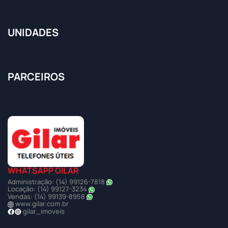
UNIDADES
PARCEIROS
WHATSAPP GILAR
Administração: (14) 99126-7818
Locação: (14) 99127-3234
Vendas: (14) 99139-8958
www.gilar.com.br
gilar_imoveis