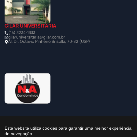
GILAR UNIVERSITÁRIA
(14) 3234-1333
gilaruniversitaria@gilar.com.br
Al. Dr. Octávio Pinheiro Brisolla, 70-82 (USP)
©2025 Todos os Direitos Reservados à Imobiliária Gilar
Este website utiliza cookies para garantir uma melhor experiência
de navegação.