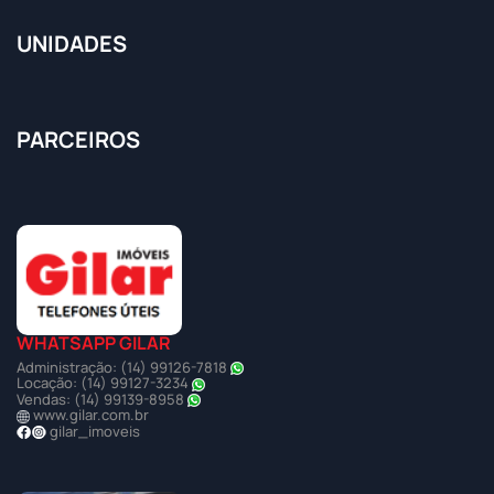
UNIDADES
PARCEIROS
WHATSAPP GILAR
Administração: (14) 99126-7818
Locação: (14) 99127-3234
Vendas: (14) 99139-8958
www.gilar.com.br
gilar_imoveis