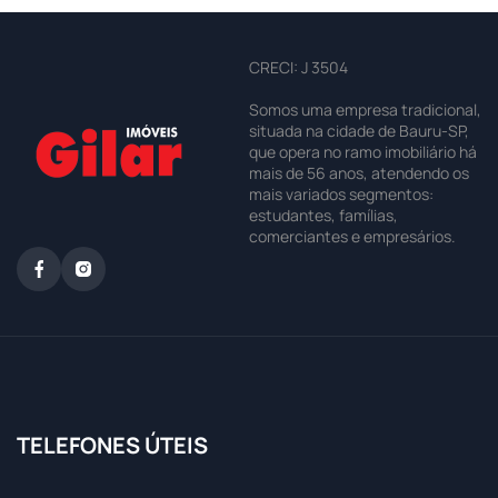
CRECI: J 3504
Somos uma empresa tradicional,
situada na cidade de Bauru-SP,
que opera no ramo imobiliário há
mais de 56 anos, atendendo os
mais variados segmentos:
estudantes, famílias,
comerciantes e empresários.
TELEFONES ÚTEIS