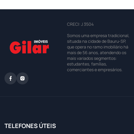
CRECI: J 3504
Somos uma empresa tradicional,
situada na cidade de Bauru-SP,
que opera no ramo imobiliário há
mais de 56 anos, atendendo os
mais variados segmentos:
estudantes, famílias,
comerciantes e empresários.
TELEFONES ÚTEIS