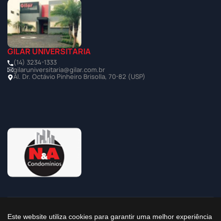
GILAR UNIVERSITÁRIA
(14) 3234-1333
gilaruniversitaria@gilar.com.br
Al. Dr. Octávio Pinheiro Brisolla, 70-82 (USP)
©2025 Todos os Direitos Reservados à Imobiliária Gilar
Este website utiliza cookies para garantir uma melhor experiência