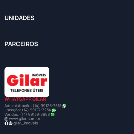
UNIDADES
PARCEIROS
WHATSAPP GILAR
Administração: (14) 99126-7818
Locação: (14) 99127-3234
Vendas: (14) 99139-8958
www.gilar.com.br
gilar_imoveis