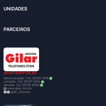
UNIDADES
PARCEIROS
WHATSAPP GILAR
Administração: (14) 99126-7818
Locação: (14) 99127-3234
Vendas: (14) 99139-8958
www.gilar.com.br
gilar_imoveis