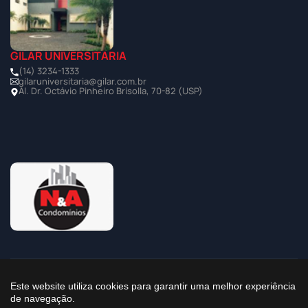
GILAR UNIVERSITÁRIA
(14) 3234-1333
gilaruniversitaria@gilar.com.br
Al. Dr. Octávio Pinheiro Brisolla, 70-82 (USP)
©2025 Todos os Direitos Reservados à Imobiliária Gilar
Este website utiliza cookies para garantir uma melhor experiência
de navegação.