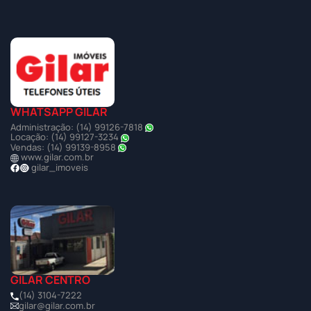
WHATSAPP GILAR
Administração: (14) 99126-7818
Locação: (14) 99127-3234
Vendas: (14) 99139-8958
www.gilar.com.br
gilar_imoveis
GILAR CENTRO
(14) 3104-7222
gilar@gilar.com.br