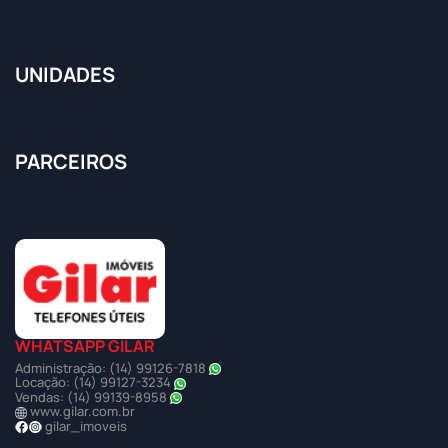
UNIDADES
PARCEIROS
WHATSAPP GILAR
Administração: (14) 99126-7818
Locação: (14) 99127-3234
Vendas: (14) 99139-8958
www.gilar.com.br
gilar_imoveis