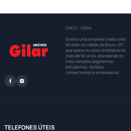
CRECI: J 3504
Somos uma empresa tradicional,
situada na cidade de Bauru-SP,
que opera no ramo imobiliário há
mais de 56 anos, atendendo os
mais variados segmentos:
estudantes, famílias,
comerciantes e empresários.
TELEFONES ÚTEIS